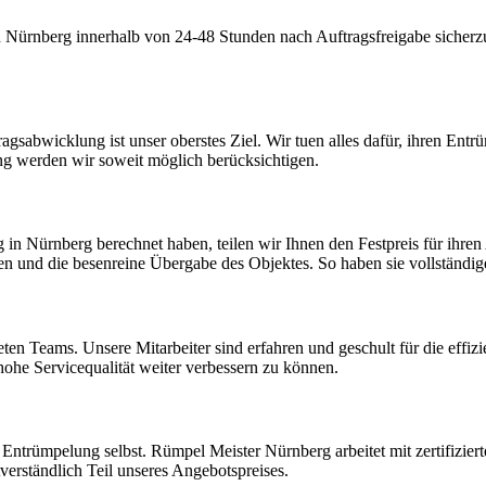
 Nürnberg innerhalb von 24-48 Stunden nach Auftragsfreigabe sicherzus
sabwicklung ist unser oberstes Ziel. Wir tuen alles dafür, ihren Entrüm
ng werden wir soweit möglich berücksichtigen.
Nürnberg berechnet haben, teilen wir Ihnen den Festpreis für ihren Au
en und die besenreine Übergabe des Objektes. So haben sie vollständi
deten Teams. Unsere Mitarbeiter sind erfahren und geschult für die e
hohe Servicequalität weiter verbessern zu können.
e Entrümpelung selbst. Rümpel Meister Nürnberg arbeitet mit zertifizi
verständlich Teil unseres Angebotspreises.